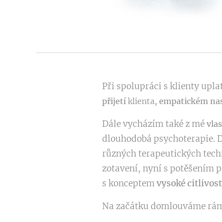
Při spolupráci s klienty upl
přijetí
klienta
, empatickém na
Dále vycházím také z mé
vla
dlouhodobá psychoterapie. Dí
různých terapeutických techn
zotavení, nyní s potěšením p
s konceptem
vysoké citlivost
Na začátku domlouváme rám