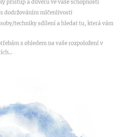
ký přístup a důvěru ve vaše schopnosti
í s dodržováním mlčenlivosti
oby/techniky sdílení a hledat tu, která vám
otřebám s ohledem na vaše rozpoložení v
ch...