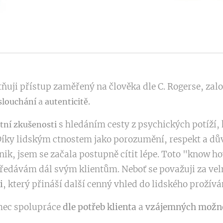
atňuji přístup zaměřený na člověka dle C. Rogerse, za
slouchání
a
autenticitě.
s hledáním cesty z psychických potíží
stní zkušenosti
ky lidským ctnostem jako porozumění, respekt a důvě
ik, jsem se začala postupně cítit lépe. Toto "know ho
ředávám dál svým klientům. Neboť se považuji za velm
i
, který přináší další cenný vhled do lidského prožívá
ec spolupráce
dle potřeb klienta
a
vzájemných možno