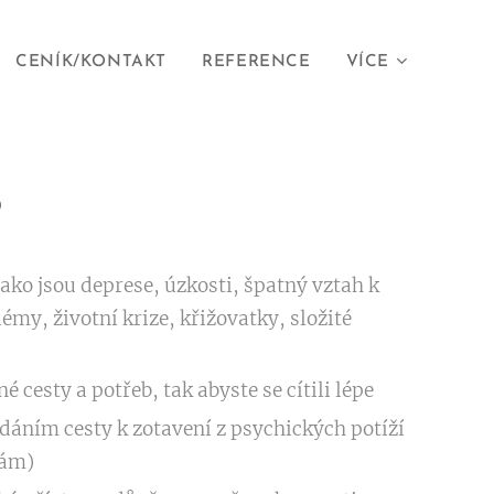
CENÍK/KONTAKT
REFERENCE
VÍCE
?
ako jsou deprese, úzkosti, špatný vztah k
my, životní krize, křižovatky, složité
é cesty a potřeb, tak abyste se cítili lépe
dáním cesty k zotavení z psychických potíží
vám)