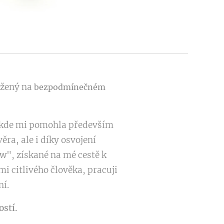
ložený na
bezpodmínečném
, kde mi pomohla především
ra, ale i díky osvojení
w", získané na mé cestě k
i citlivého člověka, pracuji
ní.
stí.