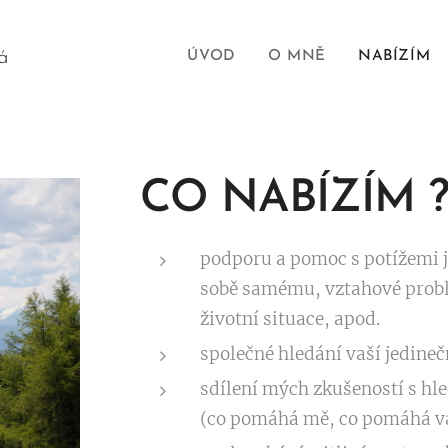
á
ÚVOD
O MNĚ
NABÍZÍM
CO NABÍZÍM 
podporu a pomoc s potížemi j
sobě samému, vztahové problé
životní situace, apod.
společné hledání vaší jedinečn
sdílení mých zkušeností s hle
(co pomáhá mě, co pomáhá 