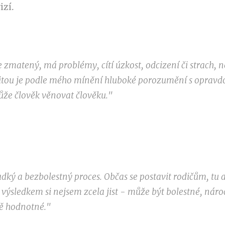
izí.
je zmatený, má problémy, cítí úzkost, odcizení či strach,
ntitou je podle mého mínění hluboké porozumění s opravdo
že člověk věnovat člověku."
ký a bezbolestný proces. Občas se postavit rodičům, tu a
ž výsledkem si nejsem zcela jist - může být bolestné, nár
ě hodnotné."