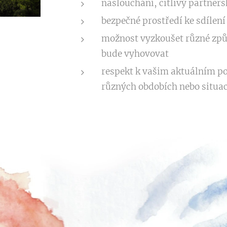
naslouchání, citlivý partners
bezpečné prostředí ke sdílen
možnost vyzkoušet různé způs
bude vyhovovat
respekt k vašim aktuálním p
různých obdobích nebo situací